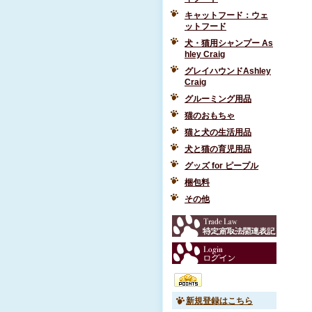
キャットフード：ウェ
ットフード
犬・猫用シャンプー As
hley Craig
グレイハウンドAshley
Craig
グルーミング用品
猫のおもちゃ
猫と犬の生活用品
犬と猫の育児用品
グッズ for ピープル
梱包料
その他
新規登録はこちら