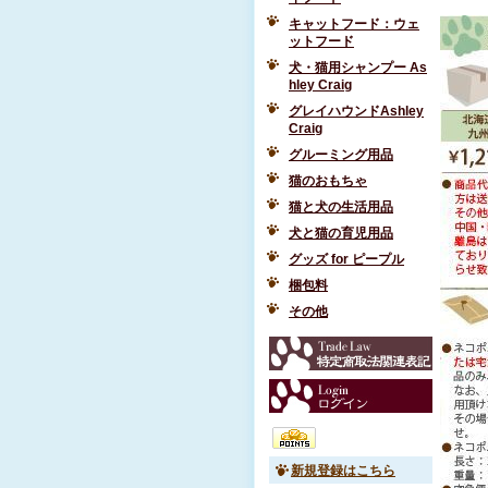
キャットフード：ウェ
ットフード
犬・猫用シャンプー As
hley Craig
グレイハウンドAshley
Craig
グルーミング用品
猫のおもちゃ
猫と犬の生活用品
犬と猫の育児用品
グッズ for ピープル
梱包料
その他
新規登録はこちら