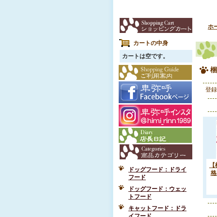
ホ
カートの中身
カートは空です。
梱
登録
【
ドッグフード：ドライ
格
フード
ドッグフード：ウェッ
トフード
キャットフード：ドラ
イフード