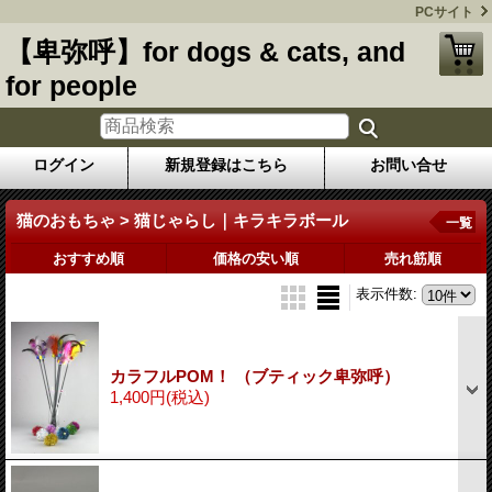
PCサイト
【卑弥呼】for dogs & cats, and
for people
ログイン
新規登録はこちら
お問い合せ
猫のおもちゃ > 猫じゃらし｜キラキラボール
一覧
おすすめ順
価格の安い順
売れ筋順
表示件数
:
カラフルPOM！ （ブティック卑弥呼）
1,400円
(税込)