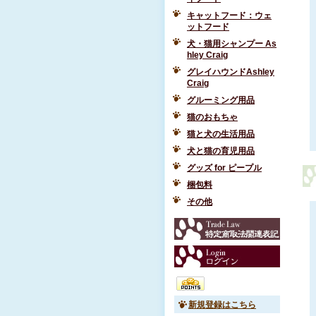
キャットフード：ウェ
ットフード
犬・猫用シャンプー As
hley Craig
グレイハウンドAshley
Craig
グルーミング用品
猫のおもちゃ
猫と犬の生活用品
犬と猫の育児用品
グッズ for ピープル
梱包料
その他
新規登録はこちら