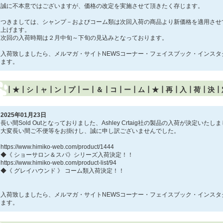
誠に不本意ではございますが、価格の改定を実施させて頂きたく存じます。
つきましては、シャンプ－およびコーム類は次回入荷の商品より新価格を適用させ
上げます。
次回の入荷時期は２月中旬～下旬の見込みとなっております。
入荷致しましたら、メルマガ・サイトNEWSコーナー・フェイスブック・インスタ
ます。
┃★┃シ┃ャ┃ン┃プ┃ー┃＆┃コ┃ー┃ム┃★┃再┃入┃荷┃決
2025年01月23日
長い間Sold Outとなっておりました、Ashley Crtaig社の製品の入荷が決定いたし
大変長い間ご不便等をお掛けし、誠に申し訳ございませんでした。
https://www.himiko-web.com/product/1444
◆《 ショーサロン＆スパ》シリーズ入荷決定！！
https://www.himiko-web.com/product-list/94
◆《 グレイハウンド 》 コーム類入荷決定！！
入荷致しましたら、メルマガ・サイトNEWSコーナー・フェイスブック・インスタ
ます。