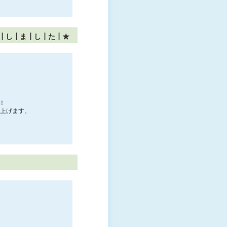
┃し┃ま┃し┃た┃★
！
し上げます。