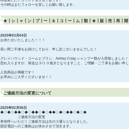
再度新たにアカウントを作る予定です。
その時はまたフォローを宜しくお願い致します。
★┃シ┃ャ┃ン┃プ┃ー┃＆┃コ┃ー┃ム┃類┃★┃販┃売┃再┃開
2025年03月04日
お待たせいたしました！！！
長い間ご不便をお掛けしており、申し訳ございませんでした！
グレイハウンド・コームとブラシ、Ashley Craig シャンプー類が入荷致しました！
恐れ入りますが、発送は３/１０過ぎとなりますこと、ご理解・ご了承をお願い申
人気商品が満載です！
お早めにご入手くださいませ！！
ご連絡方法の変更について
2025年02月06日
◆◇◆◇◆◆◇◆◇◆◆◇◆◇◆◆◇◆◇◆◆◇◆◇◆
ご連絡方法の変更
卑弥呼へいただくご連絡方法は次の３通りとなりました。
固定電話へのご連絡はお休みさせて頂きます。