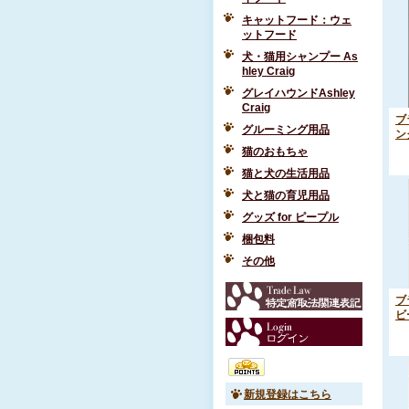
キャットフード：ウェ
ットフード
犬・猫用シャンプー As
hley Craig
グレイハウンドAshley
Craig
ブ
グルーミング用品
ン
猫のおもちゃ
猫と犬の生活用品
犬と猫の育児用品
グッズ for ピープル
梱包料
その他
ブ
ビ
新規登録はこちら