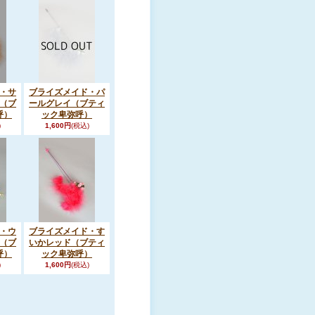
・サ
ブライズメイド・パ
（ブ
ールグレイ（ブティ
呼）
ック卑弥呼）
)
1,600円
(税込)
・ウ
ブライズメイド・す
（ブ
いかレッド（ブティ
呼）
ック卑弥呼）
)
1,600円
(税込)