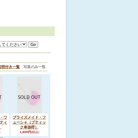
説明付き一覧
写真のみ一覧
・ワ
ブライズメイド・フ
ティ
ューシャ（ブティッ
）
ク卑弥呼）
)
1,600円
(税込)