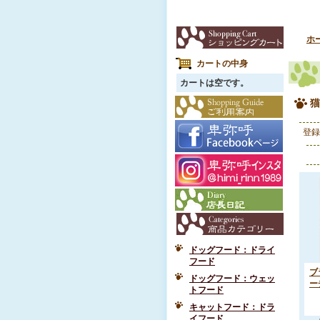
ホ
カートの中身
カートは空です。
猫
登録
ドッグフード：ドライ
フード
ブ
ドッグフード：ウェッ
ー
トフード
キャットフード：ドラ
イフード