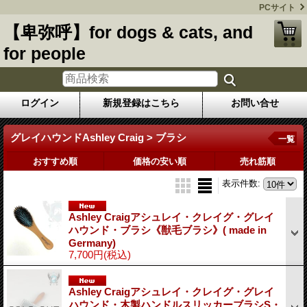
PCサイト
【卑弥呼】for dogs & cats, and
for people
ログイン
新規登録はこちら
お問い合せ
グレイハウンドAshley Craig > ブラシ
一覧
おすすめ順
価格の安い順
売れ筋順
表示件数
:
Ashley Craigアシュレイ・クレイグ・グレイ
ハウンド・ブラシ《獣毛ブラシ》( made in
Germany)
7,700円
(税込)
Ashley Craigアシュレイ・クレイグ・グレイ
ハウンド・木製ハンドルスリッカーブラシS・