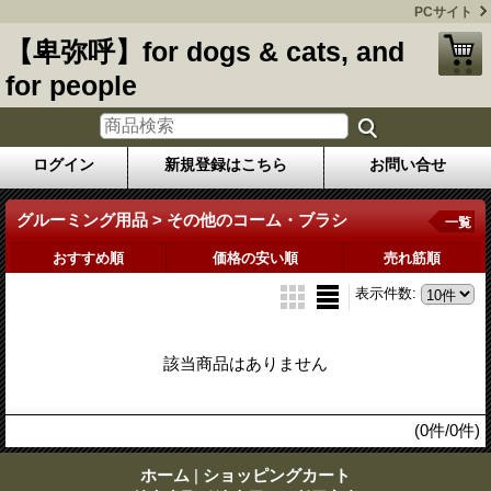
PCサイト
【卑弥呼】for dogs & cats, and
for people
ログイン
新規登録はこちら
お問い合せ
グルーミング用品 > その他のコーム・ブラシ
一覧
おすすめ順
価格の安い順
売れ筋順
表示件数
:
該当商品はありません
(0件/0件)
ホーム
|
ショッピングカート