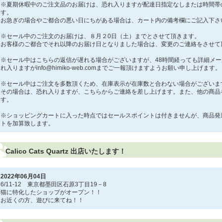
※夏期休暇中のご注文品のお届けは、恐れ入りますが配達日指定なしまたは時間帯
す。
お急ぎの場合やご都合の悪い日にちがある場合は、カート内の備考欄にご記入下さ
※セール中のご注文のお届けは、８月２0日（土）までとさせて頂きます。
お客様のご都合でそれ以降のお届け日となりました場合は、変更のご連絡をさせて
※セール中はこちらの返信が遅れる場合がございますが、48時間経っても詳細メ
れ入りますがinfo@himiko-web.comまでご一報頂けますようお願い申し上げます。
※セール中はご注文を多数頂くため、在庫表示が在庫数と合わない場合がございま
その場合は、恐れ入りますが、こちらからご連絡を差し上げます。また、他の商品
す。
※ショッピングカートに入った時点ではセールスポイントは付きませんが、商品発
トを加算致します。
Calico Cats Quartz 出店いたします！
2022年06月04日
6/11-12 東京都墨田区石原3丁目19－8
猫に特化したショップがオープン！！
お近くの方、遊びに来てね！！