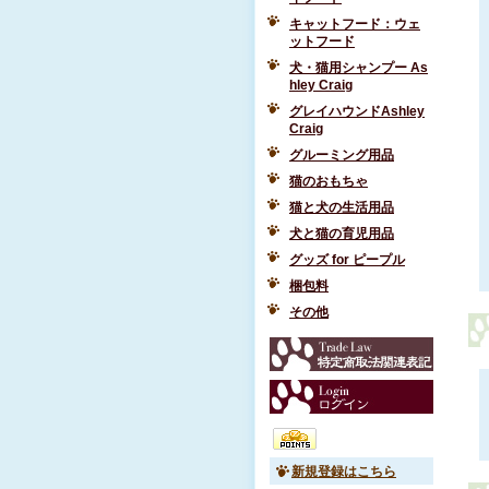
キャットフード：ウェ
ットフード
犬・猫用シャンプー As
hley Craig
グレイハウンドAshley
Craig
グルーミング用品
猫のおもちゃ
猫と犬の生活用品
犬と猫の育児用品
グッズ for ピープル
梱包料
その他
新規登録はこちら