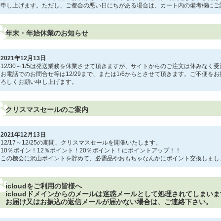
申し上げます。ただし、ご都合の悪い日にちがある場合は、カート内の備考欄にご
年末・年始休業のお知らせ
2021年12月13日
12/30～1/5は発送業務を休業させて頂きますが、サイトからのご注文は休みなく
お電話でのお問合せ等は12/29まで、または1/6からとさせて頂きます。ご不便を
ろしくお願い申し上げます。
クリスマスセールのご案内
2021年12月13日
12/17～12/25の期間、クリスマスセールを開催いたします。
10％ポイン！12％ポイント！20％ポイント！にポイントアップ！！
この機会に沢山ポイントを貯めて、必需品やおもちゃなんかにポイント交換しまし
icloudをご利用の皆様へ
icloudドメインからのメールは迷惑メールとして処理されてしまい
お届け又はお振込の返信メールが届かない場合は、ご連絡下さい。