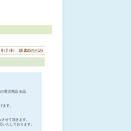
|
6
|
7
|
8
|
...
10
次のページ
»
と猫の育児用品 全品
げます。
みさせて頂きます。
応いたしております。