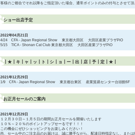
客様のご都合でそれ以降をご指定頂いた場合、通常ポイントのみの付与とさせて頂
ショー出店予定
2022年04月21日
4/24 CFA - Japan Regional Show 東京都大田区 大田区産業プラザPiO
5/15 TICA - Shonan Cat Club 東京都大田区 大田区産業プラザPiO
┃★┃キ┃ャ┃ッ┃ト┃シ┃ョ┃ー┃出┃店┃予┃定┃★┃
2021年12月29日
1/9 CFA - Japan Regional Show 東京都台東区 産業貿易センター台頭館6F
お正月セールのご案内
2021年12月29日
１２月３０日～１月５日の期間お正月セールを開催いたします
１０％～２０％のポイントアップせーるです！！！
この機会にぜひショッピングをお楽しみください！
尚、セール中のご注文品のお届けは、誠に勝手ながら、配達日時指定なし、または