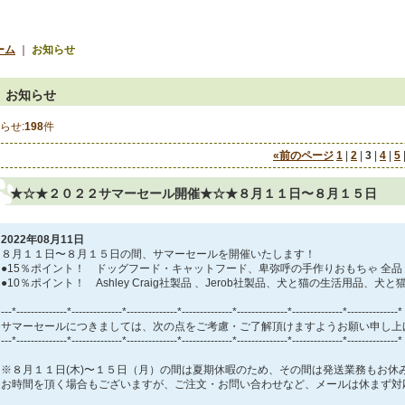
ーム
｜
お知らせ
お知らせ
らせ:
198
件
«
前のページ
1
|
2
|
3
|
4
|
5
★☆★２０２２サマーセール開催★☆★８月１１日〜８月１５日
2022年08月11日
８月１１日〜８月１５日の間、サマーセールを開催いたします！
●15％ポイント！ ドッグフード・キャットフード、卑弥呼の手作りおもちゃ 全品
●10％ポイント！ Ashley Craig社製品 、Jerob社製品、犬と猫の生活用品、犬
---*--------------*--------------*--------------*--------------*--------------*--------------*--------------*
サマーセールにつきましては、次の点をご考慮・ご了解頂けますようお願い申し上
---*--------------*--------------*--------------*--------------*--------------*--------------*--------------*
※８月１１日(木)〜１５日（月）の間は夏期休暇のため、その間は発送業務もお休
お時間を頂く場合もございますが、ご注文・お問い合わせなど、メールは休まず対