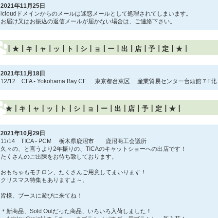
2021年11月25日
icloudドメインからのメールは迷惑メールとして処理されてしまいます。
お届け又はお振込の返信メールが届かない場合は、ご連絡下さい。
┃★┃キ┃ャ┃ッ┃ト┃シ┃ョ┃ー┃出┃店┃予┃定┃★┃
2021年11月18日
12/12 CFA - Yokohama Bay CF 東京都台東区 産業貿易センター台頭館７F北
★┃キ┃ャ┃ッ┃ト┃シ┃ョ┃ー┃出┃店┃予┃定┃★┃
2021年10月29日
11/14 TICA - PCM 栃木県鹿沼市 鹿沼商工会議所
久々の、と言うより2年振りの、TICAのキャットショーへの出店です！
たくさんのご出陳をお待ち致しております。
おもちゃもモチロン、たくさんご用意してまいります！
クリスマス特集もありますよ～。
皆様、ブースに遊びに来てね！
＊新商品、Sold Outだった商品、いろいろ入荷しました！