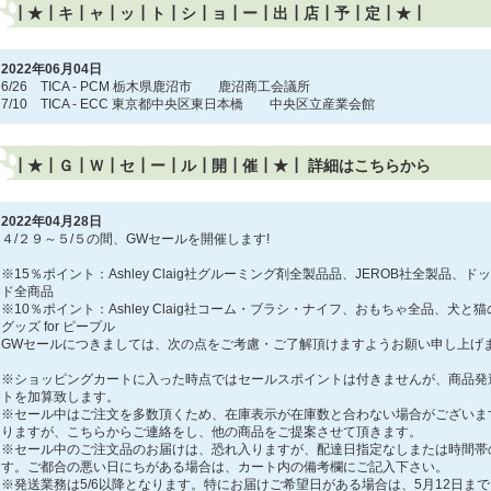
┃★┃キ┃ャ┃ッ┃ト┃シ┃ョ┃ー┃出┃店┃予┃定┃★┃
2022年06月04日
6/26 TICA - PCM 栃木県鹿沼市 鹿沼商工会議所
7/10 TICA - ECC 東京都中央区東日本橋 中央区立産業会館
┃★┃Ｇ┃Ｗ┃セ┃ー┃ル┃開┃催┃★┃ 詳細はこちらから
2022年04月28日
４/２９～５/５の間、GWセールを開催します!
※15％ポイント：Ashley Claig社グルーミング剤全製品品、JEROB社全製品、
ド全商品
※10％ポイント：Ashley Claig社コーム・ブラシ・ナイフ、おもちゃ全品、犬
グッズ for ピープル
GWセールにつきましては、次の点をご考慮・ご了解頂けますようお願い申し上げ
※ショッピングカートに入った時点ではセールスポイントは付きませんが、商品発
トを加算致します。
※セール中はご注文を多数頂くため、在庫表示が在庫数と合わない場合がございま
りますが、こちらからご連絡をし、他の商品をご提案させて頂きます。
※セール中のご注文品のお届けは、恐れ入りますが、配達日指定なしまたは時間帯
す。ご都合の悪い日にちがある場合は、カート内の備考欄にご記入下さい。
※発送業務は5/6以降となります。特にお届けご希望日がある場合は、5月12日ま