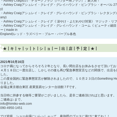
・Ashley Craig社の「チョークブラシ（パウダー用ブラシ）」新入荷！
・Ashley Craigアシュレイ・クレイグ・グレイハウンド・ピンブラシ・オーバル 27ｍｍ ( 
y)
・Ashley Craigアシュレイ・クレイグ・グレイハウンド・ピンブラシ・レクタングル27ｍｍ
any)
・Ashley Craigアシュレイ・クレイグ《 涙やけ・よだれやけ対策》 マジック・リ
・Ashley Craigアシュレイ・クレイグ・グレイハウンド・コーム《 ビューティ細
ー ( made in
England)レッド・ラズベリー・ブルー・パープル各色
★┃キ┃ャ┃ッ┃ト┃シ┃ョ┃ー┃出┃店┃予┃定┃★┃
2021年10月16日
コロナ禍になってからそろそろ２年となり、長い間出店をお休みをさせて頂いてお
４月１８日に一度出店し、しかしその後も再び緊急事態宣言などの関係で、出店を
した。
この度全国的に緊急事態宣言が解除されましたので、１０月２３日のSomething He
りました。
会場は東京都台東区 産業貿易センター台頭館７Fです。
当日特に持参する物等ご要望がございましたら、是非ご連絡頂ければと思います。
ご連絡は↓まで。
info@himiko-web.com
090-4950-1451
では皆様、ショー会場にいらっしゃって、卑弥呼のブースに遊びに来てね！！