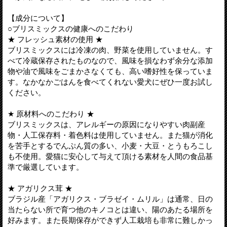
【成分について】
○ブリスミックスの健康へのこだわり
★ フレッシュ素材の使用 ★
ブリスミックスには冷凍の肉、野菜を使用していません。す
べて冷蔵保存されたものなので、風味を損なわず余分な添加
物や油で風味をごまかさなくても、高い嗜好性を保っていま
す。なかなかごはんを食べてくれない愛犬にぜひ一度お試し
ください。
★ 原材料へのこだわり ★
ブリスミックスは、アレルギーの原因になりやすい肉副産
物・人工保存料・着色料は使用していません。また猫が消化
を苦手とするでんぷん質の多い、小麦・大豆・とうもろこし
も不使用。愛猫に安心して与えて頂ける素材を人間の食品基
準で厳選しています。
★ アガリクス茸 ★
ブラジル産「アガリクス・ブラゼイ・ムリル」は通常、日の
当たらない所で育つ他のキノコとは違い、陽のあたる場所を
好みます。また長期保存ができず人工栽培も非常に難しかっ