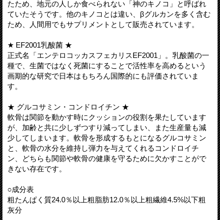
たため、地元の人しか食べられない「神のキノコ」と呼ばれ
ていたそうです。他のキノコとは違い、βグルカンを多く含む
ため、人間用でもサプリメントとして販売されています。
★ EF2001乳酸菌 ★
正式名「エンテロコッカスフェカリスEF2001」。乳酸菌の一
種で、生菌ではなく死菌にすることで活性率を高めるという
画期的な研究で日本はもちろん国際的にも評価されていま
す。
★ グルコサミン・コンドロイチン ★
軟骨は関節を動かす時にクッションの役割を果たしています
が、加齢と共に少しずつすり減ってしまい、また生産量も減
少してしまいます。軟骨を形成するもとになるグルコサミン
と、軟骨の水分を維持し弾力を与えてくれるコンドロイチ
ン、どちらも関節や軟骨の健康を守るために欠かすことがで
きない存在です。
○成分表
粗たんぱく質24.0％以上粗脂肪12.0％以上粗繊維4.5%以下粗
灰分